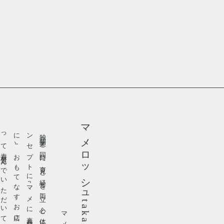
マメロッシュtakata
。
独
立
開
業
と
同
時
に
育
児
と
経
営
を
両
立
。
心
と
体
に
優
し
い
料
理
を
コ
ン
セ
プ
ト
に
『
マ
メ
に
真
面
目
に
ひ
た
む
き
に
』
、
お
も
て
な
す
お
店
に
も
妥
協
な
く
愛
を
持
っ
て
素
材
選
ん
で
い
た
だ
い
て
ま
す